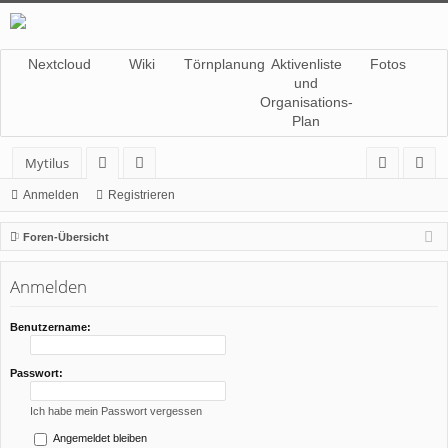
Nextcloud
Wiki
Törnplanung
Aktivenliste
Fotos
und
Organisations-
Plan
Mytilus
or
itg
n
eg
Anmelden
Registrieren
en
lie
m
ist
Foren-Übersicht
de
el
rie
Anmelden
r
de
re
n
n
Benutzername:
Passwort:
Ich habe mein Passwort vergessen
Angemeldet bleiben