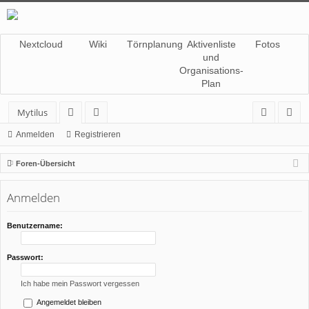
Nextcloud
Wiki
Törnplanung
Aktivenliste
Fotos
und
Organisations-
Plan
Mytilus
or
itg
n
eg
Anmelden
Registrieren
en
lie
m
ist
Foren-Übersicht
de
el
rie
Anmelden
r
de
re
n
n
Benutzername:
Passwort:
Ich habe mein Passwort vergessen
Angemeldet bleiben