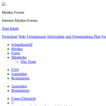
Mytilus Forum
Internes Mytilus-Forum.
Zum Inhalt
Nextcloud
Wiki
Törnplanung
Aktivenliste und Organisations-Plan
Fo
Schnellzugriff
Mytilus
Foren
Mitglieder
Das Team
FAQ
Anmelden
Registrieren
Anmelden
Registrieren
Foren-Übersicht