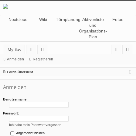
Nextcloud
Wiki
Törnplanung
Aktivenliste
Fotos
und
Organisations-
Plan
Mytilus
or
itg
n
eg
Anmelden
Registrieren
en
lie
m
ist
Foren-Übersicht
de
el
rie
Anmelden
r
de
re
n
n
Benutzername:
Passwort:
Ich habe mein Passwort vergessen
Angemeldet bleiben