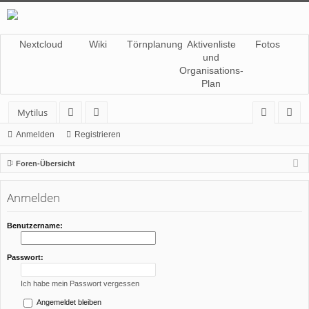
Nextcloud
Wiki
Törnplanung
Aktivenliste
Fotos
und
Organisations-
Plan
Mytilus
or
itg
n
eg
Anmelden
Registrieren
en
lie
m
ist
Foren-Übersicht
de
el
rie
Anmelden
r
de
re
n
n
Benutzername:
Passwort:
Ich habe mein Passwort vergessen
Angemeldet bleiben