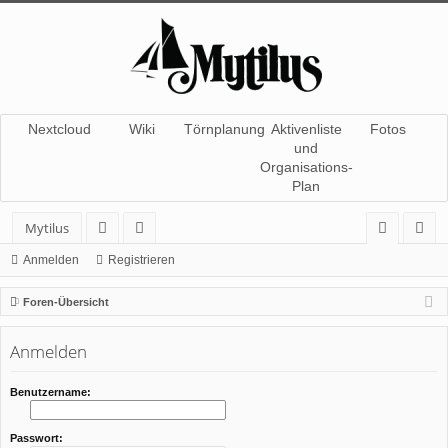
Nextcloud
Wiki
Törnplanung
Aktivenliste
Fotos
und
Organisations-
Plan
Mytilus
or
itg
n
eg
Anmelden
Registrieren
en
lie
m
ist
Foren-Übersicht
de
el
rie
Anmelden
r
de
re
n
n
Benutzername:
Passwort: