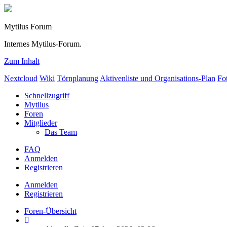
Mytilus Forum
Internes Mytilus-Forum.
Zum Inhalt
Nextcloud
Wiki
Törnplanung
Aktivenliste und Organisations-Plan
Fo
Schnellzugriff
Mytilus
Foren
Mitglieder
Das Team
FAQ
Anmelden
Registrieren
Anmelden
Registrieren
Foren-Übersicht