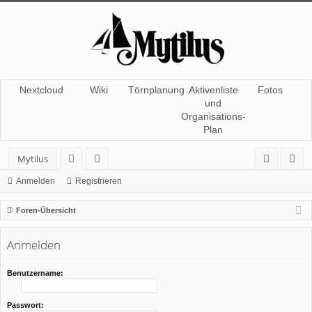
Nextcloud
Wiki
Törnplanung
Aktivenliste
Fotos
und
Organisations-
Plan
Mytilus
or
itg
n
eg
Anmelden
Registrieren
en
lie
m
ist
Foren-Übersicht
de
el
rie
Anmelden
r
de
re
n
n
Benutzername:
Passwort: