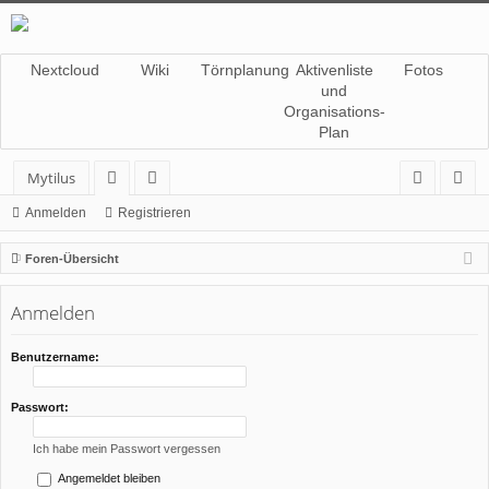
Nextcloud
Wiki
Törnplanung
Aktivenliste
Fotos
und
Organisations-
Plan
Mytilus
or
itg
n
eg
Anmelden
Registrieren
en
lie
m
ist
Foren-Übersicht
de
el
rie
Anmelden
r
de
re
n
n
Benutzername:
Passwort:
Ich habe mein Passwort vergessen
Angemeldet bleiben