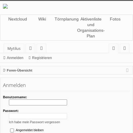
Nextcloud
Wiki
Törnplanung
Aktivenliste
Fotos
und
Organisations-
Plan
Mytilus
or
itg
n
eg
Anmelden
Registrieren
en
lie
m
ist
Foren-Übersicht
de
el
rie
Anmelden
r
de
re
n
n
Benutzername:
Passwort:
Ich habe mein Passwort vergessen
Angemeldet bleiben