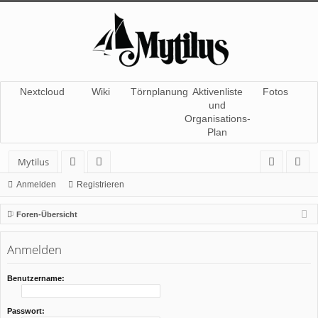
Nextcloud
Wiki
Törnplanung
Aktivenliste
Fotos
und
Organisations-
Plan
Mytilus
or
itg
n
eg
Anmelden
Registrieren
en
lie
m
ist
Foren-Übersicht
de
el
rie
Anmelden
r
de
re
n
n
Benutzername:
Passwort: