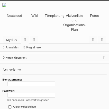
Nextcloud
Wiki
Törnplanung
Aktivenliste
Fotos
und
Organisations-
Plan
Mytilus
or
itg
n
eg
Anmelden
Registrieren
en
lie
m
ist
Foren-Übersicht
de
el
rie
Anmelden
r
de
re
n
n
Benutzername:
Passwort:
Ich habe mein Passwort vergessen
Angemeldet bleiben