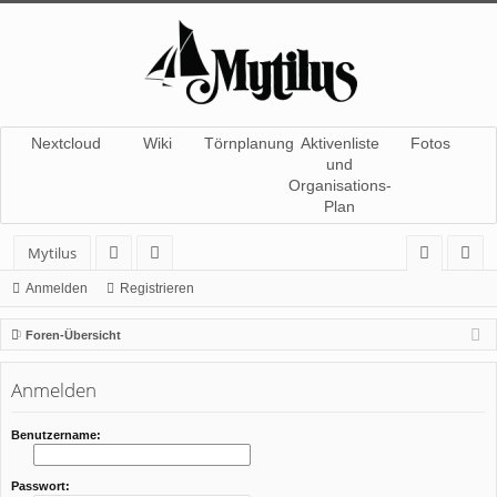
Nextcloud
Wiki
Törnplanung
Aktivenliste
Fotos
und
Organisations-
Plan
Mytilus
or
itg
n
eg
Anmelden
Registrieren
en
lie
m
ist
Foren-Übersicht
de
el
rie
Anmelden
r
de
re
n
n
Benutzername:
Passwort: