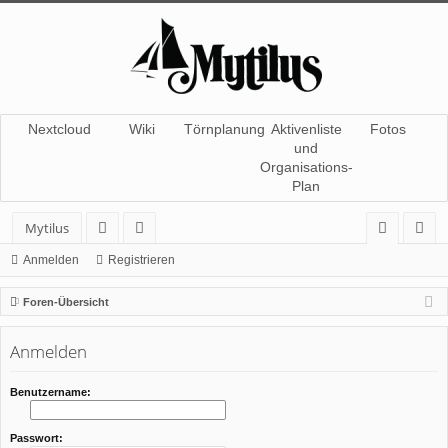
Nextcloud
Wiki
Törnplanung
Aktivenliste
Fotos
und
Organisations-
Plan
Mytilus
or
itg
n
eg
Anmelden
Registrieren
en
lie
m
ist
Foren-Übersicht
de
el
rie
Anmelden
r
de
re
n
n
Benutzername:
Passwort: