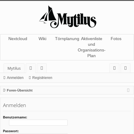
Nextcloud
Wiki
Törnplanung
Aktivenliste
Fotos
und
Organisations-
Plan
Mytilus
or
itg
n
eg
Anmelden
Registrieren
en
lie
m
ist
Foren-Übersicht
de
el
rie
Anmelden
r
de
re
n
n
Benutzername:
Passwort: