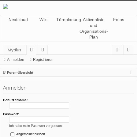
Nextcloud
Wiki
Törnplanung
Aktivenliste
Fotos
und
Organisations-
Plan
Mytilus
or
itg
n
eg
Anmelden
Registrieren
en
lie
m
ist
Foren-Übersicht
de
el
rie
Anmelden
r
de
re
n
n
Benutzername:
Passwort:
Ich habe mein Passwort vergessen
Angemeldet bleiben