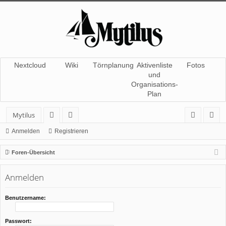
Nextcloud
Wiki
Törnplanung
Aktivenliste
Fotos
und
Organisations-
Plan
Mytilus
or
itg
n
eg
Anmelden
Registrieren
en
lie
m
ist
Foren-Übersicht
de
el
rie
Anmelden
r
de
re
n
n
Benutzername:
Passwort: