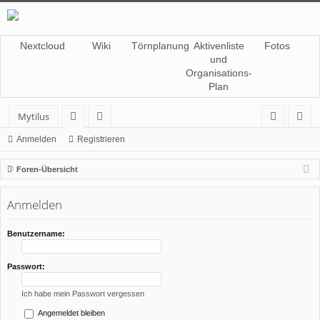
Nextcloud
Wiki
Törnplanung
Aktivenliste
Fotos
und
Organisations-
Plan
Mytilus
or
itg
n
eg
Anmelden
Registrieren
en
lie
m
ist
Foren-Übersicht
de
el
rie
Anmelden
r
de
re
n
n
Benutzername:
Passwort:
Ich habe mein Passwort vergessen
Angemeldet bleiben