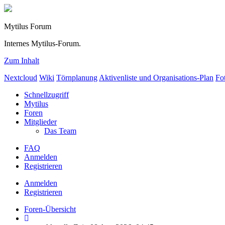
Mytilus Forum
Internes Mytilus-Forum.
Zum Inhalt
Nextcloud
Wiki
Törnplanung
Aktivenliste und Organisations-Plan
Fo
Schnellzugriff
Mytilus
Foren
Mitglieder
Das Team
FAQ
Anmelden
Registrieren
Anmelden
Registrieren
Foren-Übersicht