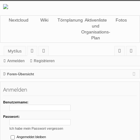
Nextcloud
Wiki
Törnplanung
Aktivenliste
Fotos
und
Organisations-
Plan
Mytilus
or
itg
n
eg
Anmelden
Registrieren
en
lie
m
ist
Foren-Übersicht
de
el
rie
Anmelden
r
de
re
n
n
Benutzername:
Passwort:
Ich habe mein Passwort vergessen
Angemeldet bleiben