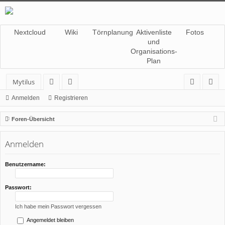
Nextcloud
Wiki
Törnplanung
Aktivenliste
Fotos
und
Organisations-
Plan
Mytilus
or
itg
n
eg
Anmelden
Registrieren
en
lie
m
ist
Foren-Übersicht
de
el
rie
Anmelden
r
de
re
n
n
Benutzername:
Passwort:
Ich habe mein Passwort vergessen
Angemeldet bleiben