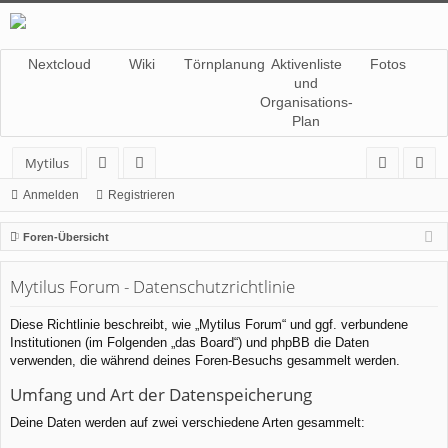
Nextcloud
Wiki
Törnplanung
Aktivenliste
Fotos
und
Organisations-
Plan
Mytilus
or
itg
n
eg
Anmelden
Registrieren
en
lie
m
ist
Foren-Übersicht
de
el
rie
Mytilus Forum - Datenschutzrichtlinie
r
de
re
n
n
Diese Richtlinie beschreibt, wie „Mytilus Forum“ und ggf. verbundene
Institutionen (im Folgenden „das Board“) und phpBB die Daten
verwenden, die während deines Foren-Besuchs gesammelt werden.
Umfang und Art der Datenspeicherung
Deine Daten werden auf zwei verschiedene Arten gesammelt: