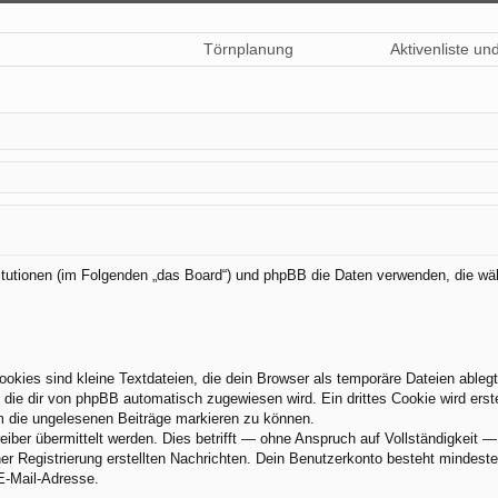
Törnplanung
Aktivenliste un
nstitutionen (im Folgenden „das Board“) und phpBB die Daten verwenden, die
kies sind kleine Textdateien, die dein Browser als temporäre Dateien ableg
ie dir von phpBB automatisch zugewiesen wird. Ein drittes Cookie wird erst
um die ungelesenen Beiträge markieren zu können.
er übermittelt werden. Dies betrifft — ohne Anspruch auf Vollständigkeit — z
ner Registrierung erstellten Nachrichten. Dein Benutzerkonto besteht minde
E-Mail-Adresse.