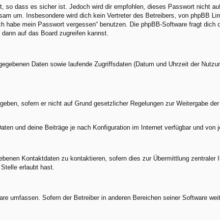
, so dass es sicher ist. Jedoch wird dir empfohlen, dieses Passwort nicht a
am um. Insbesondere wird dich kein Vertreter des Betreibers, von phpBB Limi
„Ich habe mein Passwort vergessen“ benutzen. Die phpBB-Software fragt dic
 dann auf das Board zugreifen kannst.
ingegebenen Daten sowie laufende Zugriffsdaten (Datum und Uhrzeit der Nutzu
geben, sofern er nicht auf Grund gesetzlicher Regelungen zur Weitergabe der 
aten und deine Beiträge je nach Konfiguration im Internet verfügbar und von 
benen Kontaktdaten zu kontaktieren, sofern dies zur Übermittlung zentraler In
Stelle erlaubt hast.
ware umfassen. Sofern der Betreiber in anderen Bereichen seiner Software wei