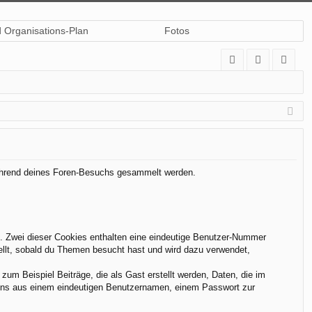
d Organisations-Plan
Fotos
A
n
eg
Q
m
ist
el
rie
de
re
n
n
 während deines Foren-Besuchs gesammelt werden.
t. Zwei dieser Cookies enthalten eine eindeutige Benutzer-Nummer
ellt, sobald du Themen besucht hast und wird dazu verwendet,
um Beispiel Beiträge, die als Gast erstellt werden, Daten, die im
stens aus einem eindeutigen Benutzernamen, einem Passwort zur