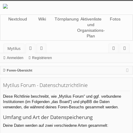
Nextcloud
Wiki
Törnplanung
Aktivenliste
Fotos
und
Organisations-
Plan
Mytilus
or
itg
n
eg
Anmelden
Registrieren
en
lie
m
ist
Foren-Übersicht
de
el
rie
Mytilus Forum - Datenschutzrichtlinie
r
de
re
n
n
Diese Richtlinie beschreibt, wie „Mytilus Forum“ und ggf. verbundene
Institutionen (im Folgenden „das Board“) und phpBB die Daten
verwenden, die während deines Foren-Besuchs gesammelt werden.
Umfang und Art der Datenspeicherung
Deine Daten werden auf zwei verschiedene Arten gesammelt: