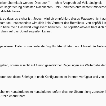
er übermittelt werden. Dies betrifft — ohne Anspruch auf Vollständigkeit — z
ner Registrierung erstellten Nachrichten. Dein Benutzerkonto besteht minde
E-Mail-Adresse.
, so dass es sicher ist. Jedoch wird dir empfohlen, dieses Passwort nicht a
am um. Insbesondere wird dich kein Vertreter des Betreibers, von phpBB Limi
„Ich habe mein Passwort vergessen“ benutzen. Die phpBB-Software fragt dic
 dann auf das Board zugreifen kannst.
ingegebenen Daten sowie laufende Zugriffsdaten (Datum und Uhrzeit der Nutzu
geben, sofern er nicht auf Grund gesetzlicher Regelungen zur Weitergabe der 
aten und deine Beiträge je nach Konfiguration im Internet verfügbar und von 
benen Kontaktdaten zu kontaktieren, sofern dies zur Übermittlung zentraler In
Stelle erlaubt hast.