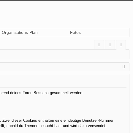
d Organisations-Plan
Fotos
A
n
eg
Q
m
ist
el
rie
de
re
n
n
 während deines Foren-Besuchs gesammelt werden.
t. Zwei dieser Cookies enthalten eine eindeutige Benutzer-Nummer
ellt, sobald du Themen besucht hast und wird dazu verwendet,