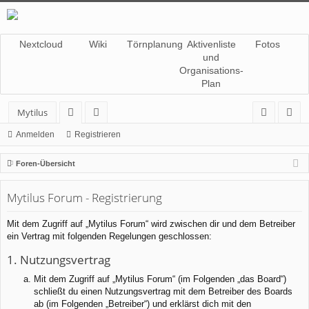
Nextcloud
Wiki
Törnplanung
Aktivenliste
Fotos
und
Organisations-
Plan
Mytilus
or
itg
n
eg
Anmelden
Registrieren
en
lie
m
ist
Foren-Übersicht
de
el
rie
Mytilus Forum - Registrierung
r
de
re
n
n
Mit dem Zugriff auf „Mytilus Forum“ wird zwischen dir und dem Betreiber
ein Vertrag mit folgenden Regelungen geschlossen:
1. Nutzungsvertrag
Mit dem Zugriff auf „Mytilus Forum“ (im Folgenden „das Board“)
schließt du einen Nutzungsvertrag mit dem Betreiber des Boards
ab (im Folgenden „Betreiber“) und erklärst dich mit den