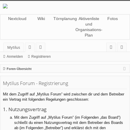
Nextcloud
Wiki
Törnplanung
Aktivenliste
Fotos
und
Organisations-
Plan
Mytilus
or
itg
n
eg
Anmelden
Registrieren
en
lie
m
ist
Foren-Übersicht
de
el
rie
Mytilus Forum - Registrierung
r
de
re
n
n
Mit dem Zugriff auf „Mytilus Forum“ wird zwischen dir und dem Betreiber
ein Vertrag mit folgenden Regelungen geschlossen:
1. Nutzungsvertrag
Mit dem Zugriff auf „Mytilus Forum“ (im Folgenden „das Board“)
schließt du einen Nutzungsvertrag mit dem Betreiber des Boards
ab (im Folgenden „Betreiber“) und erklärst dich mit den