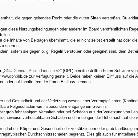
e enthält, die gegen geltendes Recht oder die guten Sitten verstoßen. Du erkl
egen diese Nutzungsbedingungen oder anderer im Board veröffentlichten Rege
eilen.
 die Inhalte von Beiträgen übernimmt, die er nicht selbst erstellt hat oder d
zu sperren.
ndern, sofern sie gegen o. g. Regeln verstoßen oder geeignet sind, dem Betr
 „
GNU General Public License v2
“ (GPL) bereitgestellten Foren-Software v
www.phpbb.de zur Verfügung gestellt. Beide haben keinen Einfluss auf die A
en oder auf Inhalte fremder Foren Einfluss nehmen.
 und Gesundheit und der Verletzung wesentlicher Vertragspflichten (Kardinalp
ittelbare Folgeschäden wie insbesondere entgangenen Gewinn.
der grob fahrlässigem Verhalten oder bei Schäden aus der Verletzung von Leb
 typischerweise vorhersehbaren Schäden und im übrigen der Höhe nach auf die 
von Leben, Körper und Gesundheit oder vorsätzlichem oder grob fahrlässigem 
tragstypischen Durchschnittsschäden begrenzt. Dies gilt auch für mittelbar