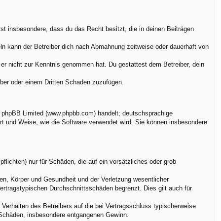
ärst insbesondere, dass du das Recht besitzt, die in deinen Beiträgen
ln kann der Betreiber dich nach Abmahnung zeitweise oder dauerhaft von
ie er nicht zur Kenntnis genommen hat. Du gestattest dem Betreiber, dein
eiber oder einem Dritten Schaden zuzufügen.
on phpBB Limited (www.phpbb.com) handelt; deutschsprachige
rt und Weise, wie die Software verwendet wird. Sie können insbesondere
flichten) nur für Schäden, die auf ein vorsätzliches oder grob
en, Körper und Gesundheit und der Verletzung wesentlicher
vertragstypischen Durchschnittsschäden begrenzt. Dies gilt auch für
Verhalten des Betreibers auf die bei Vertragsschluss typischerweise
e Schäden, insbesondere entgangenen Gewinn.