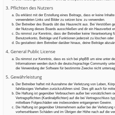
3. Pflichten des Nutzers
Du erklärst mit der Erstellung eines Beitrags, dass er keine Inhalt
verwendeten Links und Bilder zu setzen bzw. zu verwenden.
Der Betreiber des Boards übt das Hausrecht aus. Bei Verstößen g
der Nutzung dieses Boards ausschließen und dir ein Hausverbot ert
Du nimmst zur Kenntnis, dass der Betreiber keine Verantwortung für
Benutzerkonto, Beiträge und Funktionen jederzeit zu löschen oder 
Du gestattest dem Betreiber darüber hinaus, deine Beiträge abzuä
4. General Public License
Du nimmst zur Kenntnis, dass es sich bei phpBB um eine unter der
Informationen werden durch die deutschsprachige Community unter 
die Verwendung der Software für bestimmte Zwecke nicht untersag
5. Gewährleistung
Der Betreiber haftet mit Ausnahme der Verletzung von Leben, Körper
fahrlässiges Verhalten zurückzuführen sind. Dies gilt auch für m
Die Haftung ist gegenüber Verbrauchern außer bei vorsätzlichem o
Vertragspflichten (Kardinalpflichten) auf die bei Vertragsschluss
mittelbare Folgeschäden wie insbesondere entgangenen Gewinn.
Die Haftung ist gegenüber Unternehmern außer bei der Verletzung 
vorhersehbaren Schäden und im Übrigen der Höhe nach auf die ver