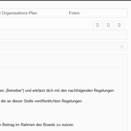
d Organisations-Plan
Fotos
A
n
eg
Q
m
ist
el
rie
de
re
n
n
en „Betreiber“) und erklärst dich mit den nachfolgenden Regelungen
die an dieser Stelle veröffentlichten Regelungen.
.
nen Beitrag im Rahmen des Boards zu nutzen.