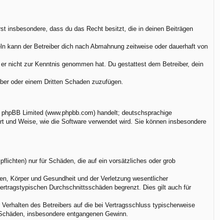
ärst insbesondere, dass du das Recht besitzt, die in deinen Beiträgen
ln kann der Betreiber dich nach Abmahnung zeitweise oder dauerhaft von
ie er nicht zur Kenntnis genommen hat. Du gestattest dem Betreiber, dein
eiber oder einem Dritten Schaden zuzufügen.
on phpBB Limited (www.phpbb.com) handelt; deutschsprachige
rt und Weise, wie die Software verwendet wird. Sie können insbesondere
flichten) nur für Schäden, die auf ein vorsätzliches oder grob
en, Körper und Gesundheit und der Verletzung wesentlicher
vertragstypischen Durchschnittsschäden begrenzt. Dies gilt auch für
Verhalten des Betreibers auf die bei Vertragsschluss typischerweise
e Schäden, insbesondere entgangenen Gewinn.