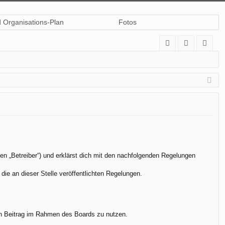
d Organisations-Plan
Fotos
A
n
eg
Q
m
ist
el
rie
de
re
n
n
en „Betreiber“) und erklärst dich mit den nachfolgenden Regelungen
die an dieser Stelle veröffentlichten Regelungen.
.
nen Beitrag im Rahmen des Boards zu nutzen.