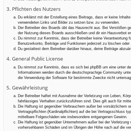
3. Pflichten des Nutzers
Du erklärst mit der Erstellung eines Beitrags, dass er keine Inhalt
verwendeten Links und Bilder zu setzen bzw. zu verwenden.
Der Betreiber des Boards übt das Hausrecht aus. Bei Verstößen g
der Nutzung dieses Boards ausschließen und dir ein Hausverbot ert
Du nimmst zur Kenntnis, dass der Betreiber keine Verantwortung für
Benutzerkonto, Beiträge und Funktionen jederzeit zu löschen oder 
Du gestattest dem Betreiber darüber hinaus, deine Beiträge abzuä
4. General Public License
Du nimmst zur Kenntnis, dass es sich bei phpBB um eine unter der
Informationen werden durch die deutschsprachige Community unter 
die Verwendung der Software für bestimmte Zwecke nicht untersag
5. Gewährleistung
Der Betreiber haftet mit Ausnahme der Verletzung von Leben, Körper
fahrlässiges Verhalten zurückzuführen sind. Dies gilt auch für m
Die Haftung ist gegenüber Verbrauchern außer bei vorsätzlichem o
Vertragspflichten (Kardinalpflichten) auf die bei Vertragsschluss
mittelbare Folgeschäden wie insbesondere entgangenen Gewinn.
Die Haftung ist gegenüber Unternehmern außer bei der Verletzung 
vorhersehbaren Schäden und im Übrigen der Höhe nach auf die ver