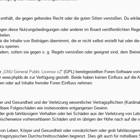
e enthält, die gegen geltendes Recht oder die guten Sitten verstoßen. Du erkl
egen diese Nutzungsbedingungen oder anderer im Board veröffentlichten Rege
eilen.
 die Inhalte von Beiträgen übernimmt, die er nicht selbst erstellt hat oder d
zu sperren.
ndern, sofern sie gegen o. g. Regeln verstoßen oder geeignet sind, dem Betr
 „
GNU General Public License v2
“ (GPL) bereitgestellten Foren-Software v
www.phpbb.de zur Verfügung gestellt. Beide haben keinen Einfluss auf die A
en oder auf Inhalte fremder Foren Einfluss nehmen.
 und Gesundheit und der Verletzung wesentlicher Vertragspflichten (Kardinalp
ittelbare Folgeschäden wie insbesondere entgangenen Gewinn.
der grob fahrlässigem Verhalten oder bei Schäden aus der Verletzung von Leb
 typischerweise vorhersehbaren Schäden und im übrigen der Höhe nach auf die 
von Leben, Körper und Gesundheit oder vorsätzlichem oder grob fahrlässigem 
tragstypischen Durchschnittsschäden begrenzt. Dies gilt auch für mittelbar