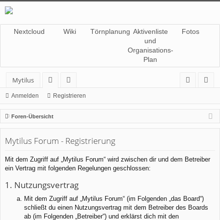
Nextcloud
Wiki
Törnplanung
Aktivenliste
Fotos
und
Organisations-
Plan
Mytilus
or
itg
n
eg
Anmelden
Registrieren
en
lie
m
ist
Foren-Übersicht
de
el
rie
Mytilus Forum - Registrierung
r
de
re
n
n
Mit dem Zugriff auf „Mytilus Forum“ wird zwischen dir und dem Betreiber
ein Vertrag mit folgenden Regelungen geschlossen:
1. Nutzungsvertrag
Mit dem Zugriff auf „Mytilus Forum“ (im Folgenden „das Board“)
schließt du einen Nutzungsvertrag mit dem Betreiber des Boards
ab (im Folgenden „Betreiber“) und erklärst dich mit den