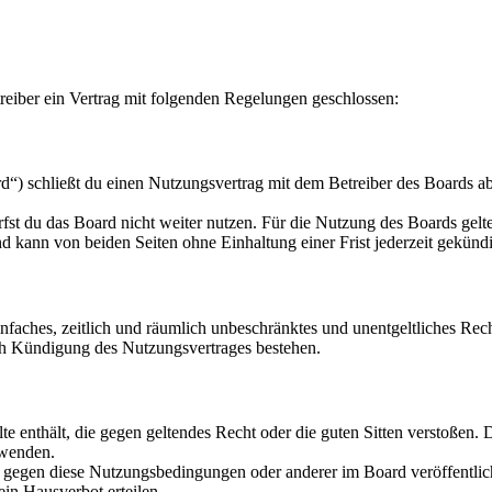
eiber ein Vertrag mit folgenden Regelungen geschlossen:
“) schließt du einen Nutzungsvertrag mit dem Betreiber des Boards ab
fst du das Board nicht weiter nutzen. Für die Nutzung des Boards gelten
 kann von beiden Seiten ohne Einhaltung einer Frist jederzeit gekünd
 einfaches, zeitlich und räumlich unbeschränktes und unentgeltliches R
ch Kündigung des Nutzungsvertrages bestehen.
alte enthält, die gegen geltendes Recht oder die guten Sitten verstoßen. 
rwenden.
n gegen diese Nutzungsbedingungen oder anderer im Board veröffentli
in Hausverbot erteilen.