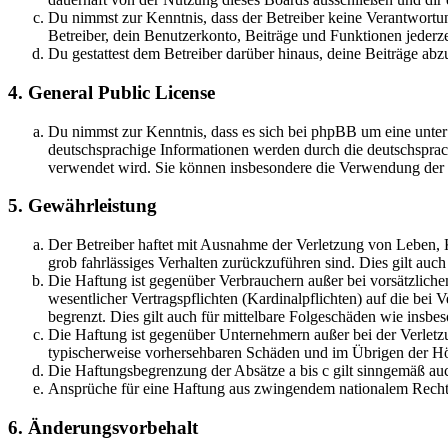
Du nimmst zur Kenntnis, dass der Betreiber keine Verantwortung 
Betreiber, dein Benutzerkonto, Beiträge und Funktionen jederze
Du gestattest dem Betreiber darüber hinaus, deine Beiträge abz
4. General Public License
Du nimmst zur Kenntnis, dass es sich bei phpBB um eine unter
deutschsprachige Informationen werden durch die deutschsprac
verwendet wird. Sie können insbesondere die Verwendung der S
5. Gewährleistung
Der Betreiber haftet mit Ausnahme der Verletzung von Leben, Kö
grob fahrlässiges Verhalten zurückzuführen sind. Dies gilt au
Die Haftung ist gegenüber Verbrauchern außer bei vorsätzlich
wesentlicher Vertragspflichten (Kardinalpflichten) auf die be
begrenzt. Dies gilt auch für mittelbare Folgeschäden wie ins
Die Haftung ist gegenüber Unternehmern außer bei der Verletzu
typischerweise vorhersehbaren Schäden und im Übrigen der Höh
Die Haftungsbegrenzung der Absätze a bis c gilt sinngemäß auc
Ansprüche für eine Haftung aus zwingendem nationalem Recht 
6. Änderungsvorbehalt