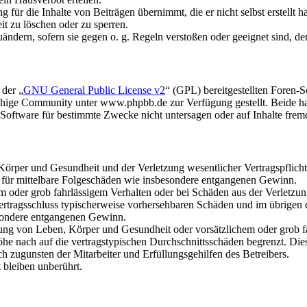
für die Inhalte von Beiträgen übernimmt, die er nicht selbst erstellt 
it zu löschen oder zu sperren.
uändern, sofern sie gegen o. g. Regeln verstoßen oder geeignet sind, 
 der „
GNU General Public License v2
“ (GPL) bereitgestellten Foren
hige Community unter www.phpbb.de zur Verfügung gestellt. Beide hab
oftware für bestimmte Zwecke nicht untersagen oder auf Inhalte frem
rper und Gesundheit und der Verletzung wesentlicher Vertragspflichten
ch für mittelbare Folgeschäden wie insbesondere entgangenen Gewinn.
em oder grob fahrlässigem Verhalten oder bei Schäden aus der Verletz
i Vertragsschluss typischerweise vorhersehbaren Schäden und im übrigen
besondere entgangenen Gewinn.
ng von Leben, Körper und Gesundheit oder vorsätzlichem oder grob fah
e nach auf die vertragstypischen Durchschnittsschäden begrenzt. Dies
h zugunsten der Mitarbeiter und Erfüllungsgehilfen des Betreibers.
bleiben unberührt.