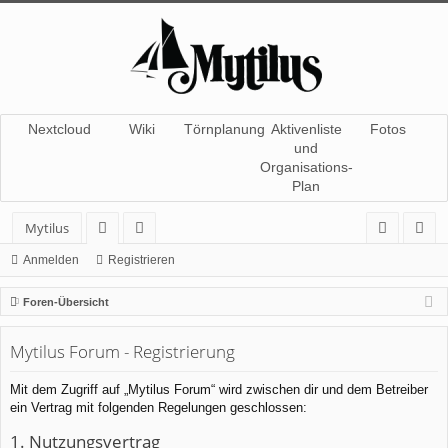
Nextcloud
Wiki
Törnplanung
Aktivenliste
Fotos
und
Organisations-
Plan
Mytilus
or
itg
n
eg
Anmelden
Registrieren
en
lie
m
ist
Foren-Übersicht
de
el
rie
Mytilus Forum - Registrierung
r
de
re
n
n
Mit dem Zugriff auf „Mytilus Forum“ wird zwischen dir und dem Betreiber
ein Vertrag mit folgenden Regelungen geschlossen:
1. Nutzungsvertrag