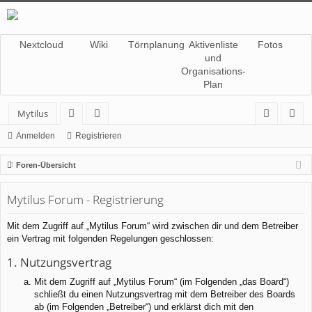
Nextcloud
Wiki
Törnplanung
Aktivenliste
Fotos
und
Organisations-
Plan
Mytilus
or
itg
n
eg
Anmelden
Registrieren
en
lie
m
ist
Foren-Übersicht
de
el
rie
Mytilus Forum - Registrierung
r
de
re
n
n
Mit dem Zugriff auf „Mytilus Forum“ wird zwischen dir und dem Betreiber
ein Vertrag mit folgenden Regelungen geschlossen:
1. Nutzungsvertrag
Mit dem Zugriff auf „Mytilus Forum“ (im Folgenden „das Board“)
schließt du einen Nutzungsvertrag mit dem Betreiber des Boards
ab (im Folgenden „Betreiber“) und erklärst dich mit den