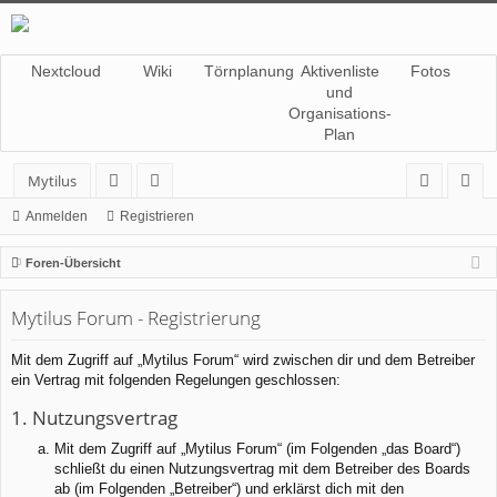
Nextcloud
Wiki
Törnplanung
Aktivenliste
Fotos
und
Organisations-
Plan
Mytilus
or
itg
n
eg
Anmelden
Registrieren
en
lie
m
ist
Foren-Übersicht
de
el
rie
Mytilus Forum - Registrierung
r
de
re
n
n
Mit dem Zugriff auf „Mytilus Forum“ wird zwischen dir und dem Betreiber
ein Vertrag mit folgenden Regelungen geschlossen:
1. Nutzungsvertrag
Mit dem Zugriff auf „Mytilus Forum“ (im Folgenden „das Board“)
schließt du einen Nutzungsvertrag mit dem Betreiber des Boards
ab (im Folgenden „Betreiber“) und erklärst dich mit den