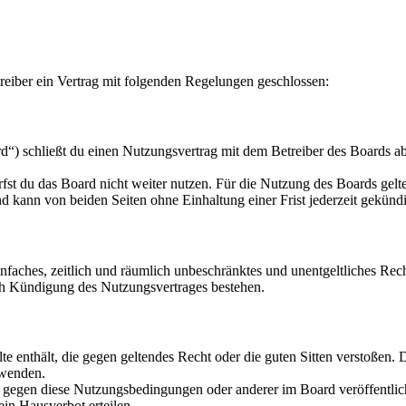
eiber ein Vertrag mit folgenden Regelungen geschlossen:
“) schließt du einen Nutzungsvertrag mit dem Betreiber des Boards ab
fst du das Board nicht weiter nutzen. Für die Nutzung des Boards gelten
 kann von beiden Seiten ohne Einhaltung einer Frist jederzeit gekünd
 einfaches, zeitlich und räumlich unbeschränktes und unentgeltliches R
ch Kündigung des Nutzungsvertrages bestehen.
alte enthält, die gegen geltendes Recht oder die guten Sitten verstoßen. 
rwenden.
n gegen diese Nutzungsbedingungen oder anderer im Board veröffentli
in Hausverbot erteilen.