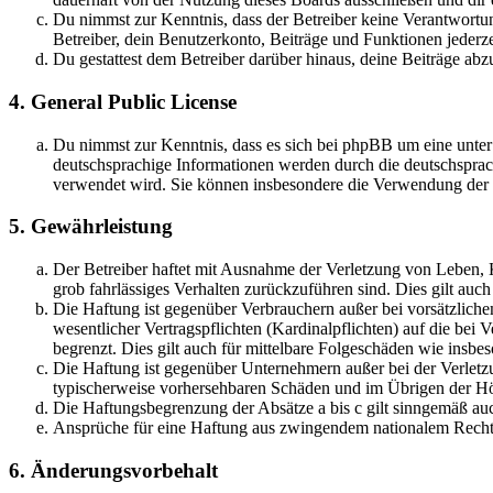
Du nimmst zur Kenntnis, dass der Betreiber keine Verantwortung 
Betreiber, dein Benutzerkonto, Beiträge und Funktionen jederze
Du gestattest dem Betreiber darüber hinaus, deine Beiträge abz
4. General Public License
Du nimmst zur Kenntnis, dass es sich bei phpBB um eine unter
deutschsprachige Informationen werden durch die deutschsprac
verwendet wird. Sie können insbesondere die Verwendung der S
5. Gewährleistung
Der Betreiber haftet mit Ausnahme der Verletzung von Leben, Kö
grob fahrlässiges Verhalten zurückzuführen sind. Dies gilt au
Die Haftung ist gegenüber Verbrauchern außer bei vorsätzlich
wesentlicher Vertragspflichten (Kardinalpflichten) auf die be
begrenzt. Dies gilt auch für mittelbare Folgeschäden wie ins
Die Haftung ist gegenüber Unternehmern außer bei der Verletzu
typischerweise vorhersehbaren Schäden und im Übrigen der Höh
Die Haftungsbegrenzung der Absätze a bis c gilt sinngemäß auc
Ansprüche für eine Haftung aus zwingendem nationalem Recht 
6. Änderungsvorbehalt