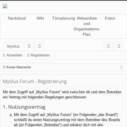
Nextcloud
Wiki
Törnplanung
Aktivenliste
Fotos
und
Organisations-
Plan
Mytilus
or
itg
n
eg
Anmelden
Registrieren
en
lie
m
ist
Foren-Übersicht
de
el
rie
Mytilus Forum - Registrierung
r
de
re
n
n
Mit dem Zugriff auf „Mytilus Forum“ wird zwischen dir und dem Betreiber
ein Vertrag mit folgenden Regelungen geschlossen:
1. Nutzungsvertrag
Mit dem Zugriff auf „Mytilus Forum“ (im Folgenden „das Board“)
schließt du einen Nutzungsvertrag mit dem Betreiber des Boards
ab (im Folgenden „Betreiber“) und erklärst dich mit den