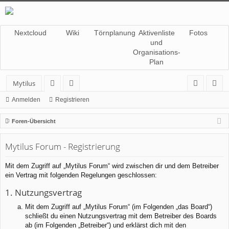
Nextcloud
Wiki
Törnplanung
Aktivenliste
Fotos
und
Organisations-
Plan
Mytilus
or
itg
n
eg
Anmelden
Registrieren
en
lie
m
ist
Foren-Übersicht
de
el
rie
Mytilus Forum - Registrierung
r
de
re
n
n
Mit dem Zugriff auf „Mytilus Forum“ wird zwischen dir und dem Betreiber
ein Vertrag mit folgenden Regelungen geschlossen:
1. Nutzungsvertrag
Mit dem Zugriff auf „Mytilus Forum“ (im Folgenden „das Board“)
schließt du einen Nutzungsvertrag mit dem Betreiber des Boards
ab (im Folgenden „Betreiber“) und erklärst dich mit den