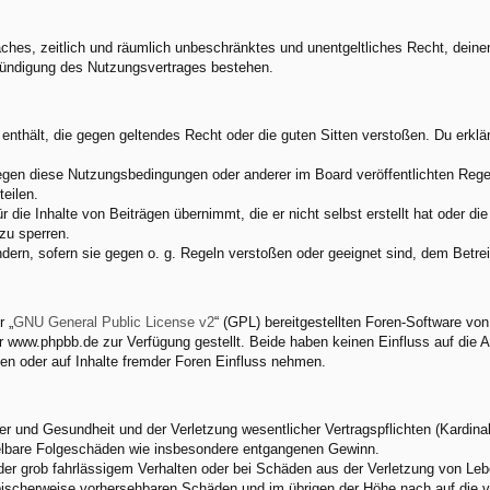
nfaches, zeitlich und räumlich unbeschränktes und unentgeltliches Recht, dei
Kündigung des Nutzungsvertrages bestehen.
e enthält, die gegen geltendes Recht oder die guten Sitten verstoßen. Du erkl
egen diese Nutzungsbedingungen oder anderer im Board veröffentlichten Rege
eilen.
 die Inhalte von Beiträgen übernimmt, die er nicht selbst erstellt hat oder d
zu sperren.
ndern, sofern sie gegen o. g. Regeln verstoßen oder geeignet sind, dem Betr
 „
GNU General Public License v2
“ (GPL) bereitgestellten Foren-Software v
www.phpbb.de zur Verfügung gestellt. Beide haben keinen Einfluss auf die A
en oder auf Inhalte fremder Foren Einfluss nehmen.
 und Gesundheit und der Verletzung wesentlicher Vertragspflichten (Kardinalp
ittelbare Folgeschäden wie insbesondere entgangenen Gewinn.
der grob fahrlässigem Verhalten oder bei Schäden aus der Verletzung von Leb
 typischerweise vorhersehbaren Schäden und im übrigen der Höhe nach auf die 