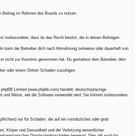
nen Beitrag im Rahmen des Boards zu nutzen.
ärst insbesondere, dass du das Recht besitzt, die in deinen Beiträgen
ln kann der Betreiber dich nach Abmahnung zeitweise oder dauerhaft von
ie er nicht zur Kenntnis genommen hat. Du gestattest dem Betreiber, dein
eiber oder einem Dritten Schaden zuzufügen.
on phpBB Limited (www.phpbb.com) handelt; deutschsprachige
rt und Weise, wie die Software verwendet wird. Sie können insbesondere
flichten) nur für Schäden, die auf ein vorsätzliches oder grob
en, Körper und Gesundheit und der Verletzung wesentlicher
vertragstypischen Durchschnittsschäden begrenzt. Dies gilt auch für