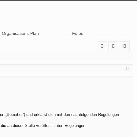
d Organisations-Plan
Fotos
A
n
eg
Q
m
ist
el
rie
de
re
n
n
en „Betreiber“) und erklärst dich mit den nachfolgenden Regelungen
die an dieser Stelle veröffentlichten Regelungen.
.