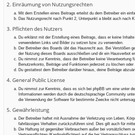
2. Einräumung von Nutzungsrechten
Mit dem Erstellen eines Beitrags erteilst du dem Betreiber ein ei
Das Nutzungsrecht nach Punkt 2, Unterpunkt a bleibt auch nach 
3. Pflichten des Nutzers
Du erklärst mit der Erstellung eines Beitrags, dass er keine Inhalt
verwendeten Links und Bilder zu setzen bzw. zu verwenden.
Der Betreiber des Boards übt das Hausrecht aus. Bei Verstößen g
der Nutzung dieses Boards ausschließen und dir ein Hausverbot ert
Du nimmst zur Kenntnis, dass der Betreiber keine Verantwortung für
Benutzerkonto, Beiträge und Funktionen jederzeit zu löschen oder 
Du gestattest dem Betreiber darüber hinaus, deine Beiträge abzuä
4. General Public License
Du nimmst zur Kenntnis, dass es sich bei phpBB um eine unter der
Informationen werden durch die deutschsprachige Community unter 
die Verwendung der Software für bestimmte Zwecke nicht untersag
5. Gewährleistung
Der Betreiber haftet mit Ausnahme der Verletzung von Leben, Körper
fahrlässiges Verhalten zurückzuführen sind. Dies gilt auch für m
Die Haftung ist gegenüber Verbrauchern außer bei vorsätzlichem o
Vertragspflichten (Kardinalpflichten) auf die bei Vertragsschluss