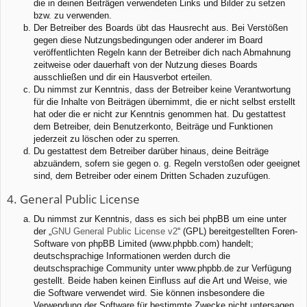
die in deinen Beiträgen verwendeten Links und Bilder zu setzen
bzw. zu verwenden.
Der Betreiber des Boards übt das Hausrecht aus. Bei Verstößen
gegen diese Nutzungsbedingungen oder anderer im Board
veröffentlichten Regeln kann der Betreiber dich nach Abmahnung
zeitweise oder dauerhaft von der Nutzung dieses Boards
ausschließen und dir ein Hausverbot erteilen.
Du nimmst zur Kenntnis, dass der Betreiber keine Verantwortung
für die Inhalte von Beiträgen übernimmt, die er nicht selbst erstellt
hat oder die er nicht zur Kenntnis genommen hat. Du gestattest
dem Betreiber, dein Benutzerkonto, Beiträge und Funktionen
jederzeit zu löschen oder zu sperren.
Du gestattest dem Betreiber darüber hinaus, deine Beiträge
abzuändern, sofern sie gegen o. g. Regeln verstoßen oder geeignet
sind, dem Betreiber oder einem Dritten Schaden zuzufügen.
4. General Public License
Du nimmst zur Kenntnis, dass es sich bei phpBB um eine unter
der „
GNU General Public License v2
“ (GPL) bereitgestellten Foren-
Software von phpBB Limited (www.phpbb.com) handelt;
deutschsprachige Informationen werden durch die
deutschsprachige Community unter www.phpbb.de zur Verfügung
gestellt. Beide haben keinen Einfluss auf die Art und Weise, wie
die Software verwendet wird. Sie können insbesondere die
Verwendung der Software für bestimmte Zwecke nicht untersagen