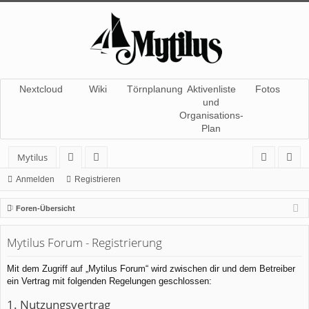
Nextcloud
Wiki
Törnplanung
Aktivenliste
Fotos
und
Organisations-
Plan
Mytilus
or
itg
n
eg
Anmelden
Registrieren
en
lie
m
ist
Foren-Übersicht
de
el
rie
Mytilus Forum - Registrierung
r
de
re
n
n
Mit dem Zugriff auf „Mytilus Forum“ wird zwischen dir und dem Betreiber
ein Vertrag mit folgenden Regelungen geschlossen:
1. Nutzungsvertrag