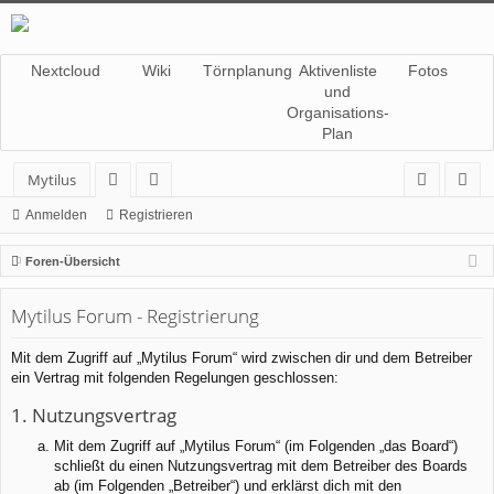
Nextcloud
Wiki
Törnplanung
Aktivenliste
Fotos
und
Organisations-
Plan
Mytilus
or
itg
n
eg
Anmelden
Registrieren
en
lie
m
ist
Foren-Übersicht
de
el
rie
Mytilus Forum - Registrierung
r
de
re
n
n
Mit dem Zugriff auf „Mytilus Forum“ wird zwischen dir und dem Betreiber
ein Vertrag mit folgenden Regelungen geschlossen:
1. Nutzungsvertrag
Mit dem Zugriff auf „Mytilus Forum“ (im Folgenden „das Board“)
schließt du einen Nutzungsvertrag mit dem Betreiber des Boards
ab (im Folgenden „Betreiber“) und erklärst dich mit den