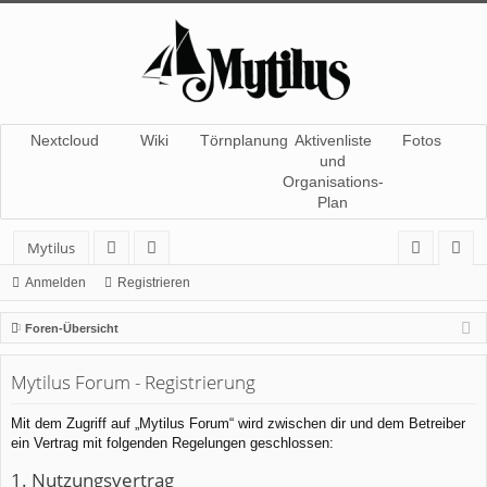
Nextcloud
Wiki
Törnplanung
Aktivenliste
Fotos
und
Organisations-
Plan
Mytilus
or
itg
n
eg
Anmelden
Registrieren
en
lie
m
ist
Foren-Übersicht
de
el
rie
Mytilus Forum - Registrierung
r
de
re
n
n
Mit dem Zugriff auf „Mytilus Forum“ wird zwischen dir und dem Betreiber
ein Vertrag mit folgenden Regelungen geschlossen:
1. Nutzungsvertrag