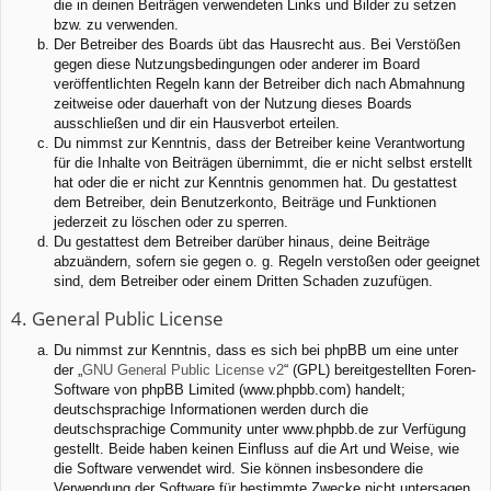
die in deinen Beiträgen verwendeten Links und Bilder zu setzen
bzw. zu verwenden.
Der Betreiber des Boards übt das Hausrecht aus. Bei Verstößen
gegen diese Nutzungsbedingungen oder anderer im Board
veröffentlichten Regeln kann der Betreiber dich nach Abmahnung
zeitweise oder dauerhaft von der Nutzung dieses Boards
ausschließen und dir ein Hausverbot erteilen.
Du nimmst zur Kenntnis, dass der Betreiber keine Verantwortung
für die Inhalte von Beiträgen übernimmt, die er nicht selbst erstellt
hat oder die er nicht zur Kenntnis genommen hat. Du gestattest
dem Betreiber, dein Benutzerkonto, Beiträge und Funktionen
jederzeit zu löschen oder zu sperren.
Du gestattest dem Betreiber darüber hinaus, deine Beiträge
abzuändern, sofern sie gegen o. g. Regeln verstoßen oder geeignet
sind, dem Betreiber oder einem Dritten Schaden zuzufügen.
4. General Public License
Du nimmst zur Kenntnis, dass es sich bei phpBB um eine unter
der „
GNU General Public License v2
“ (GPL) bereitgestellten Foren-
Software von phpBB Limited (www.phpbb.com) handelt;
deutschsprachige Informationen werden durch die
deutschsprachige Community unter www.phpbb.de zur Verfügung
gestellt. Beide haben keinen Einfluss auf die Art und Weise, wie
die Software verwendet wird. Sie können insbesondere die
Verwendung der Software für bestimmte Zwecke nicht untersagen