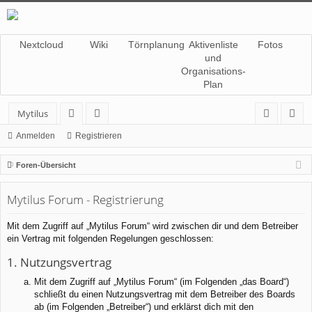
Nextcloud
Wiki
Törnplanung
Aktivenliste
Fotos
und
Organisations-
Plan
Mytilus
or
itg
n
eg
Anmelden
Registrieren
en
lie
m
ist
Foren-Übersicht
de
el
rie
Mytilus Forum - Registrierung
r
de
re
n
n
Mit dem Zugriff auf „Mytilus Forum“ wird zwischen dir und dem Betreiber
ein Vertrag mit folgenden Regelungen geschlossen:
1. Nutzungsvertrag
Mit dem Zugriff auf „Mytilus Forum“ (im Folgenden „das Board“)
schließt du einen Nutzungsvertrag mit dem Betreiber des Boards
ab (im Folgenden „Betreiber“) und erklärst dich mit den