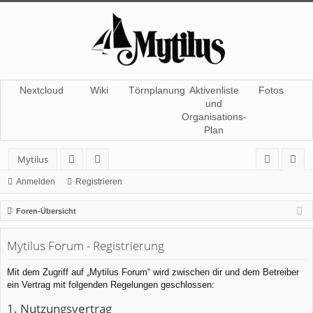
Nextcloud
Wiki
Törnplanung
Aktivenliste
Fotos
und
Organisations-
Plan
Mytilus
or
itg
n
eg
Anmelden
Registrieren
en
lie
m
ist
Foren-Übersicht
de
el
rie
Mytilus Forum - Registrierung
r
de
re
n
n
Mit dem Zugriff auf „Mytilus Forum“ wird zwischen dir und dem Betreiber
ein Vertrag mit folgenden Regelungen geschlossen:
1. Nutzungsvertrag