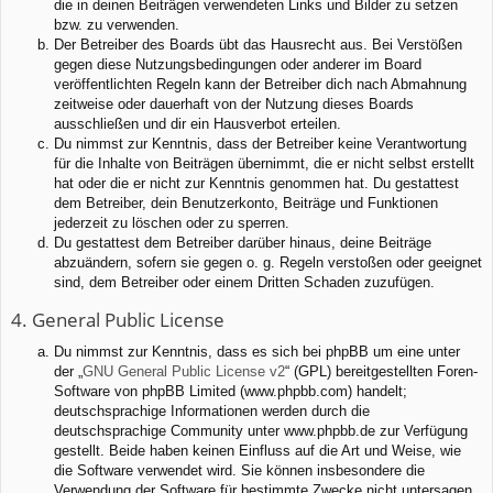
die in deinen Beiträgen verwendeten Links und Bilder zu setzen
bzw. zu verwenden.
Der Betreiber des Boards übt das Hausrecht aus. Bei Verstößen
gegen diese Nutzungsbedingungen oder anderer im Board
veröffentlichten Regeln kann der Betreiber dich nach Abmahnung
zeitweise oder dauerhaft von der Nutzung dieses Boards
ausschließen und dir ein Hausverbot erteilen.
Du nimmst zur Kenntnis, dass der Betreiber keine Verantwortung
für die Inhalte von Beiträgen übernimmt, die er nicht selbst erstellt
hat oder die er nicht zur Kenntnis genommen hat. Du gestattest
dem Betreiber, dein Benutzerkonto, Beiträge und Funktionen
jederzeit zu löschen oder zu sperren.
Du gestattest dem Betreiber darüber hinaus, deine Beiträge
abzuändern, sofern sie gegen o. g. Regeln verstoßen oder geeignet
sind, dem Betreiber oder einem Dritten Schaden zuzufügen.
4. General Public License
Du nimmst zur Kenntnis, dass es sich bei phpBB um eine unter
der „
GNU General Public License v2
“ (GPL) bereitgestellten Foren-
Software von phpBB Limited (www.phpbb.com) handelt;
deutschsprachige Informationen werden durch die
deutschsprachige Community unter www.phpbb.de zur Verfügung
gestellt. Beide haben keinen Einfluss auf die Art und Weise, wie
die Software verwendet wird. Sie können insbesondere die
Verwendung der Software für bestimmte Zwecke nicht untersagen