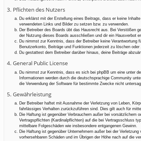
3. Pflichten des Nutzers
Du erklärst mit der Erstellung eines Beitrags, dass er keine Inhalt
verwendeten Links und Bilder zu setzen bzw. zu verwenden.
Der Betreiber des Boards übt das Hausrecht aus. Bei Verstößen g
der Nutzung dieses Boards ausschließen und dir ein Hausverbot ert
Du nimmst zur Kenntnis, dass der Betreiber keine Verantwortung für
Benutzerkonto, Beiträge und Funktionen jederzeit zu löschen oder 
Du gestattest dem Betreiber darüber hinaus, deine Beiträge abzuä
4. General Public License
Du nimmst zur Kenntnis, dass es sich bei phpBB um eine unter der
Informationen werden durch die deutschsprachige Community unter 
die Verwendung der Software für bestimmte Zwecke nicht untersag
5. Gewährleistung
Der Betreiber haftet mit Ausnahme der Verletzung von Leben, Körper
fahrlässiges Verhalten zurückzuführen sind. Dies gilt auch für m
Die Haftung ist gegenüber Verbrauchern außer bei vorsätzlichem o
Vertragspflichten (Kardinalpflichten) auf die bei Vertragsschluss
mittelbare Folgeschäden wie insbesondere entgangenen Gewinn.
Die Haftung ist gegenüber Unternehmern außer bei der Verletzung 
vorhersehbaren Schäden und im Übrigen der Höhe nach auf die ver