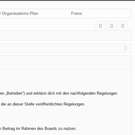
d Organisations-Plan
Fotos
A
n
eg
Q
m
ist
el
rie
de
re
n
n
en „Betreiber“) und erklärst dich mit den nachfolgenden Regelungen
die an dieser Stelle veröffentlichten Regelungen.
.
nen Beitrag im Rahmen des Boards zu nutzen.