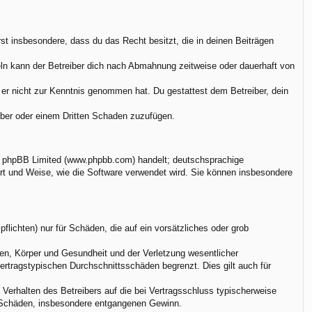
ärst insbesondere, dass du das Recht besitzt, die in deinen Beiträgen
ln kann der Betreiber dich nach Abmahnung zeitweise oder dauerhaft von
ie er nicht zur Kenntnis genommen hat. Du gestattest dem Betreiber, dein
eiber oder einem Dritten Schaden zuzufügen.
on phpBB Limited (www.phpbb.com) handelt; deutschsprachige
rt und Weise, wie die Software verwendet wird. Sie können insbesondere
flichten) nur für Schäden, die auf ein vorsätzliches oder grob
en, Körper und Gesundheit und der Verletzung wesentlicher
vertragstypischen Durchschnittsschäden begrenzt. Dies gilt auch für
Verhalten des Betreibers auf die bei Vertragsschluss typischerweise
e Schäden, insbesondere entgangenen Gewinn.