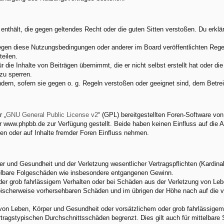
e enthält, die gegen geltendes Recht oder die guten Sitten verstoßen. Du erkl
egen diese Nutzungsbedingungen oder anderer im Board veröffentlichten Rege
eilen.
 die Inhalte von Beiträgen übernimmt, die er nicht selbst erstellt hat oder d
zu sperren.
ndern, sofern sie gegen o. g. Regeln verstoßen oder geeignet sind, dem Betr
 „
GNU General Public License v2
“ (GPL) bereitgestellten Foren-Software v
www.phpbb.de zur Verfügung gestellt. Beide haben keinen Einfluss auf die A
en oder auf Inhalte fremder Foren Einfluss nehmen.
 und Gesundheit und der Verletzung wesentlicher Vertragspflichten (Kardinalp
ittelbare Folgeschäden wie insbesondere entgangenen Gewinn.
der grob fahrlässigem Verhalten oder bei Schäden aus der Verletzung von Leb
 typischerweise vorhersehbaren Schäden und im übrigen der Höhe nach auf die 
von Leben, Körper und Gesundheit oder vorsätzlichem oder grob fahrlässigem 
tragstypischen Durchschnittsschäden begrenzt. Dies gilt auch für mittelbar