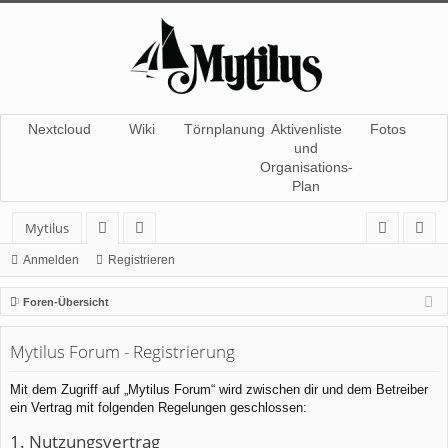
Nextcloud
Wiki
Törnplanung
Aktivenliste
Fotos
und
Organisations-
Plan
Mytilus
or
itg
n
eg
Anmelden
Registrieren
en
lie
m
ist
Foren-Übersicht
de
el
rie
Mytilus Forum - Registrierung
r
de
re
n
n
Mit dem Zugriff auf „Mytilus Forum“ wird zwischen dir und dem Betreiber
ein Vertrag mit folgenden Regelungen geschlossen:
1. Nutzungsvertrag