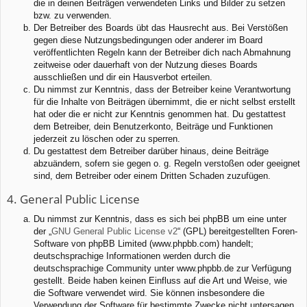
die in deinen Beiträgen verwendeten Links und Bilder zu setzen
bzw. zu verwenden.
Der Betreiber des Boards übt das Hausrecht aus. Bei Verstößen
gegen diese Nutzungsbedingungen oder anderer im Board
veröffentlichten Regeln kann der Betreiber dich nach Abmahnung
zeitweise oder dauerhaft von der Nutzung dieses Boards
ausschließen und dir ein Hausverbot erteilen.
Du nimmst zur Kenntnis, dass der Betreiber keine Verantwortung
für die Inhalte von Beiträgen übernimmt, die er nicht selbst erstellt
hat oder die er nicht zur Kenntnis genommen hat. Du gestattest
dem Betreiber, dein Benutzerkonto, Beiträge und Funktionen
jederzeit zu löschen oder zu sperren.
Du gestattest dem Betreiber darüber hinaus, deine Beiträge
abzuändern, sofern sie gegen o. g. Regeln verstoßen oder geeignet
sind, dem Betreiber oder einem Dritten Schaden zuzufügen.
4. General Public License
Du nimmst zur Kenntnis, dass es sich bei phpBB um eine unter
der „
GNU General Public License v2
“ (GPL) bereitgestellten Foren-
Software von phpBB Limited (www.phpbb.com) handelt;
deutschsprachige Informationen werden durch die
deutschsprachige Community unter www.phpbb.de zur Verfügung
gestellt. Beide haben keinen Einfluss auf die Art und Weise, wie
die Software verwendet wird. Sie können insbesondere die
Verwendung der Software für bestimmte Zwecke nicht untersagen