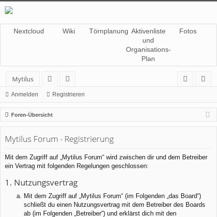
Nextcloud
Wiki
Törnplanung
Aktivenliste
Fotos
und
Organisations-
Plan
Mytilus
or
itg
n
eg
Anmelden
Registrieren
en
lie
m
ist
Foren-Übersicht
de
el
rie
Mytilus Forum - Registrierung
r
de
re
n
n
Mit dem Zugriff auf „Mytilus Forum“ wird zwischen dir und dem Betreiber
ein Vertrag mit folgenden Regelungen geschlossen:
1. Nutzungsvertrag
Mit dem Zugriff auf „Mytilus Forum“ (im Folgenden „das Board“)
schließt du einen Nutzungsvertrag mit dem Betreiber des Boards
ab (im Folgenden „Betreiber“) und erklärst dich mit den