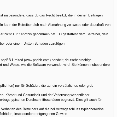
ärst insbesondere, dass du das Recht besitzt, die in deinen Beiträgen
ln kann der Betreiber dich nach Abmahnung zeitweise oder dauerhaft von
ie er nicht zur Kenntnis genommen hat. Du gestattest dem Betreiber, dein
eiber oder einem Dritten Schaden zuzufügen.
on phpBB Limited (www.phpbb.com) handelt; deutschsprachige
rt und Weise, wie die Software verwendet wird. Sie können insbesondere
flichten) nur für Schäden, die auf ein vorsätzliches oder grob
en, Körper und Gesundheit und der Verletzung wesentlicher
vertragstypischen Durchschnittsschäden begrenzt. Dies gilt auch für
Verhalten des Betreibers auf die bei Vertragsschluss typischerweise
e Schäden, insbesondere entgangenen Gewinn.