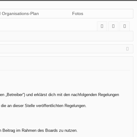
d Organisations-Plan
Fotos
A
n
eg
Q
m
ist
el
rie
de
re
n
n
en „Betreiber“) und erklärst dich mit den nachfolgenden Regelungen
die an dieser Stelle veröffentlichten Regelungen.
.
nen Beitrag im Rahmen des Boards zu nutzen.