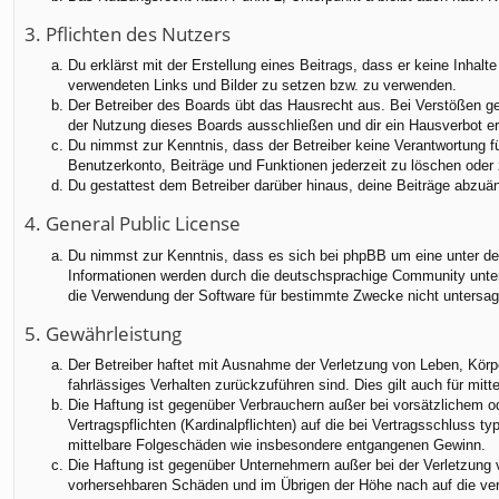
3. Pflichten des Nutzers
Du erklärst mit der Erstellung eines Beitrags, dass er keine Inhalt
verwendeten Links und Bilder zu setzen bzw. zu verwenden.
Der Betreiber des Boards übt das Hausrecht aus. Bei Verstößen g
der Nutzung dieses Boards ausschließen und dir ein Hausverbot ert
Du nimmst zur Kenntnis, dass der Betreiber keine Verantwortung für
Benutzerkonto, Beiträge und Funktionen jederzeit zu löschen oder 
Du gestattest dem Betreiber darüber hinaus, deine Beiträge abzuä
4. General Public License
Du nimmst zur Kenntnis, dass es sich bei phpBB um eine unter der
Informationen werden durch die deutschsprachige Community unter 
die Verwendung der Software für bestimmte Zwecke nicht untersag
5. Gewährleistung
Der Betreiber haftet mit Ausnahme der Verletzung von Leben, Körper
fahrlässiges Verhalten zurückzuführen sind. Dies gilt auch für m
Die Haftung ist gegenüber Verbrauchern außer bei vorsätzlichem o
Vertragspflichten (Kardinalpflichten) auf die bei Vertragsschluss
mittelbare Folgeschäden wie insbesondere entgangenen Gewinn.
Die Haftung ist gegenüber Unternehmern außer bei der Verletzung 
vorhersehbaren Schäden und im Übrigen der Höhe nach auf die ver