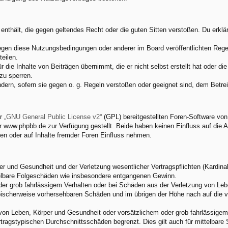
e enthält, die gegen geltendes Recht oder die guten Sitten verstoßen. Du erkl
egen diese Nutzungsbedingungen oder anderer im Board veröffentlichten Rege
eilen.
 die Inhalte von Beiträgen übernimmt, die er nicht selbst erstellt hat oder d
zu sperren.
ndern, sofern sie gegen o. g. Regeln verstoßen oder geeignet sind, dem Betr
 „
GNU General Public License v2
“ (GPL) bereitgestellten Foren-Software v
www.phpbb.de zur Verfügung gestellt. Beide haben keinen Einfluss auf die A
en oder auf Inhalte fremder Foren Einfluss nehmen.
 und Gesundheit und der Verletzung wesentlicher Vertragspflichten (Kardinalp
ittelbare Folgeschäden wie insbesondere entgangenen Gewinn.
der grob fahrlässigem Verhalten oder bei Schäden aus der Verletzung von Leb
 typischerweise vorhersehbaren Schäden und im übrigen der Höhe nach auf die 
von Leben, Körper und Gesundheit oder vorsätzlichem oder grob fahrlässigem 
tragstypischen Durchschnittsschäden begrenzt. Dies gilt auch für mittelbar