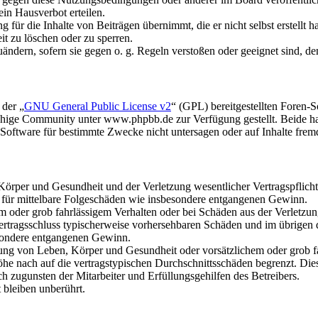
in Hausverbot erteilen.
für die Inhalte von Beiträgen übernimmt, die er nicht selbst erstellt 
it zu löschen oder zu sperren.
uändern, sofern sie gegen o. g. Regeln verstoßen oder geeignet sind, 
 der „
GNU General Public License v2
“ (GPL) bereitgestellten Foren
hige Community unter www.phpbb.de zur Verfügung gestellt. Beide hab
oftware für bestimmte Zwecke nicht untersagen oder auf Inhalte frem
rper und Gesundheit und der Verletzung wesentlicher Vertragspflichten
ch für mittelbare Folgeschäden wie insbesondere entgangenen Gewinn.
em oder grob fahrlässigem Verhalten oder bei Schäden aus der Verletz
i Vertragsschluss typischerweise vorhersehbaren Schäden und im übrigen
besondere entgangenen Gewinn.
ng von Leben, Körper und Gesundheit oder vorsätzlichem oder grob fah
e nach auf die vertragstypischen Durchschnittsschäden begrenzt. Dies
h zugunsten der Mitarbeiter und Erfüllungsgehilfen des Betreibers.
bleiben unberührt.