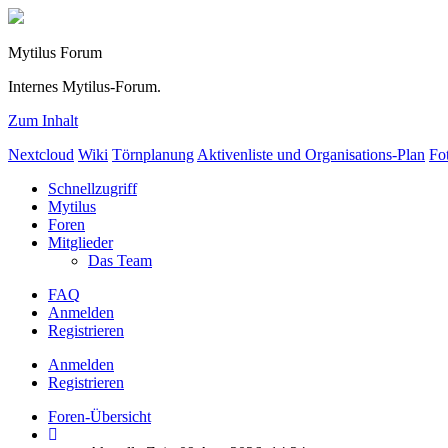
Mytilus Forum
Internes Mytilus-Forum.
Zum Inhalt
Nextcloud
Wiki
Törnplanung
Aktivenliste und Organisations-Plan
Fo
Schnellzugriff
Mytilus
Foren
Mitglieder
Das Team
FAQ
Anmelden
Registrieren
Anmelden
Registrieren
Foren-Übersicht