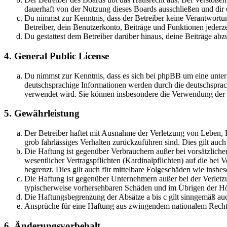
dauerhaft von der Nutzung dieses Boards ausschließen und dir e
Du nimmst zur Kenntnis, dass der Betreiber keine Verantwortung 
Betreiber, dein Benutzerkonto, Beiträge und Funktionen jederze
Du gestattest dem Betreiber darüber hinaus, deine Beiträge abz
4. General Public License
Du nimmst zur Kenntnis, dass es sich bei phpBB um eine unter
deutschsprachige Informationen werden durch die deutschsprac
verwendet wird. Sie können insbesondere die Verwendung der S
5. Gewährleistung
Der Betreiber haftet mit Ausnahme der Verletzung von Leben, Kö
grob fahrlässiges Verhalten zurückzuführen sind. Dies gilt au
Die Haftung ist gegenüber Verbrauchern außer bei vorsätzlich
wesentlicher Vertragspflichten (Kardinalpflichten) auf die be
begrenzt. Dies gilt auch für mittelbare Folgeschäden wie ins
Die Haftung ist gegenüber Unternehmern außer bei der Verletzu
typischerweise vorhersehbaren Schäden und im Übrigen der Höh
Die Haftungsbegrenzung der Absätze a bis c gilt sinngemäß auc
Ansprüche für eine Haftung aus zwingendem nationalem Recht 
6. Änderungsvorbehalt