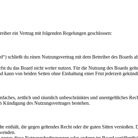
eiber ein Vertrag mit folgenden Regelungen geschlossen:
“) schließt du einen Nutzungsvertrag mit dem Betreiber des Boards ab
fst du das Board nicht weiter nutzen. Für die Nutzung des Boards gelten
 kann von beiden Seiten ohne Einhaltung einer Frist jederzeit gekünd
 einfaches, zeitlich und räumlich unbeschränktes und unentgeltliches R
ch Kündigung des Nutzungsvertrages bestehen.
alte enthält, die gegen geltendes Recht oder die guten Sitten verstoßen. 
rwenden.
n gegen diese Nutzungsbedingungen oder anderer im Board veröffentli