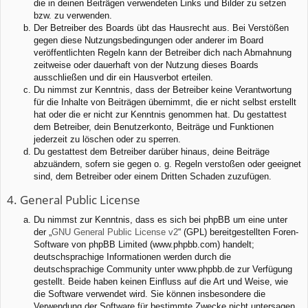
die in deinen Beiträgen verwendeten Links und Bilder zu setzen
bzw. zu verwenden.
Der Betreiber des Boards übt das Hausrecht aus. Bei Verstößen
gegen diese Nutzungsbedingungen oder anderer im Board
veröffentlichten Regeln kann der Betreiber dich nach Abmahnung
zeitweise oder dauerhaft von der Nutzung dieses Boards
ausschließen und dir ein Hausverbot erteilen.
Du nimmst zur Kenntnis, dass der Betreiber keine Verantwortung
für die Inhalte von Beiträgen übernimmt, die er nicht selbst erstellt
hat oder die er nicht zur Kenntnis genommen hat. Du gestattest
dem Betreiber, dein Benutzerkonto, Beiträge und Funktionen
jederzeit zu löschen oder zu sperren.
Du gestattest dem Betreiber darüber hinaus, deine Beiträge
abzuändern, sofern sie gegen o. g. Regeln verstoßen oder geeignet
sind, dem Betreiber oder einem Dritten Schaden zuzufügen.
4. General Public License
Du nimmst zur Kenntnis, dass es sich bei phpBB um eine unter
der „
GNU General Public License v2
“ (GPL) bereitgestellten Foren-
Software von phpBB Limited (www.phpbb.com) handelt;
deutschsprachige Informationen werden durch die
deutschsprachige Community unter www.phpbb.de zur Verfügung
gestellt. Beide haben keinen Einfluss auf die Art und Weise, wie
die Software verwendet wird. Sie können insbesondere die
Verwendung der Software für bestimmte Zwecke nicht untersagen