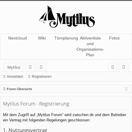
Nextcloud
Wiki
Törnplanung
Aktivenliste
Fotos
und
Organisations-
Plan
Mytilus
or
itg
n
eg
Anmelden
Registrieren
en
lie
m
ist
Foren-Übersicht
de
el
rie
Mytilus Forum - Registrierung
r
de
re
n
n
Mit dem Zugriff auf „Mytilus Forum“ wird zwischen dir und dem Betreiber
ein Vertrag mit folgenden Regelungen geschlossen:
1. Nutzungsvertrag