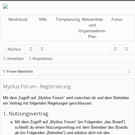
Nextcloud
Wiki
Törnplanung
Aktivenliste
Fotos
und
Organisations-
Plan
Mytilus
or
itg
n
eg
Anmelden
Registrieren
en
lie
m
ist
Foren-Übersicht
de
el
rie
Mytilus Forum - Registrierung
r
de
re
n
n
Mit dem Zugriff auf „Mytilus Forum“ wird zwischen dir und dem Betreiber
ein Vertrag mit folgenden Regelungen geschlossen:
1. Nutzungsvertrag
Mit dem Zugriff auf „Mytilus Forum“ (im Folgenden „das Board“)
schließt du einen Nutzungsvertrag mit dem Betreiber des Boards
ab (im Folgenden „Betreiber“) und erklärst dich mit den